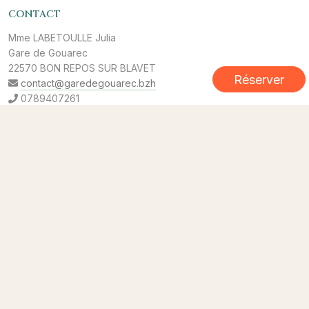
CONTACT
Mme LABETOULLE Julia
Gare de Gouarec
22570 BON REPOS SUR BLAVET
Réserver
contact@garedegouarec.bzh
0789407261
MENU
Chambre 3 - SUITE ORIENT EXPRESS
Chambre 2 - LE TRANSSIBERIEN
Chambre 1 - POUDLARD EXPRESS
Chambre 4 - TRAIN DES PLANTATIONS
Chambre 5 - METROPOLITAIN
INFORMATIONS
Mentions légales